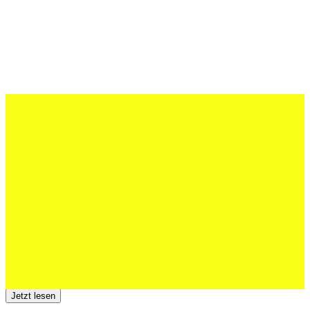
27 Juli 2026
Schweizer U20 mit drei St.Otmar-
Junioren starke EM-Achte
Jetzt lesen
23 Juli 2026
Der TSV St.Otmar trauert um Hans Wey
Jetzt lesen