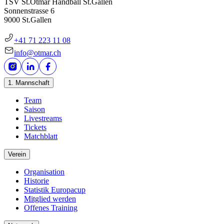
TSV St.Otmar Handball St.Gallen
Sonnenstrasse 6
9000 St.Gallen
+41 71 223 11 08
info@otmar.ch
1. Mannschaft
Team
Saison
Livestreams
Tickets
Matchblatt
Verein
Organisation
Historie
Statistik Europacup
Mitglied werden
Offenes Training