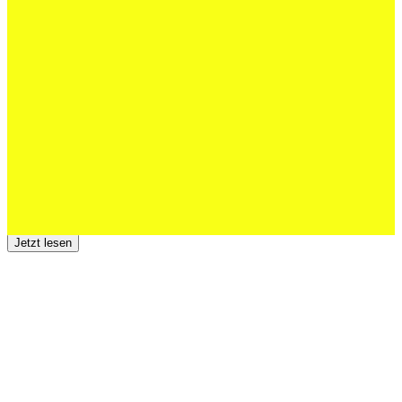
27 Juli 2026
Schweizer U20 mit drei St.Otmar-
Junioren starke EM-Achte
Jetzt lesen
23 Juli 2026
Der TSV St.Otmar trauert um Hans Wey
Jetzt lesen