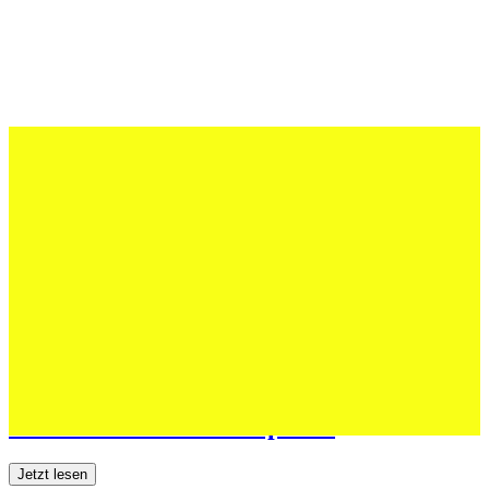
12 Juli 2026
Erfolgreiche Auftritte im Sand und im
dritten Testspiel
Jetzt lesen
06 Juli 2026
Jugend forscht: Remis und Niederlage in
den ersten beiden Testspielen
Jetzt lesen