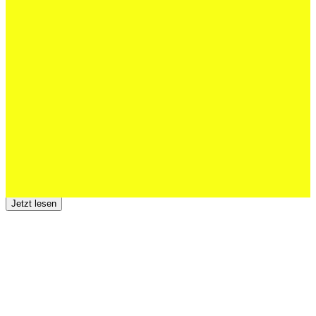
27 Juli 2026
Schweizer U20 mit drei St.Otmar-
Junioren starke EM-Achte
Jetzt lesen
23 Juli 2026
Der TSV St.Otmar trauert um Hans Wey
Jetzt lesen