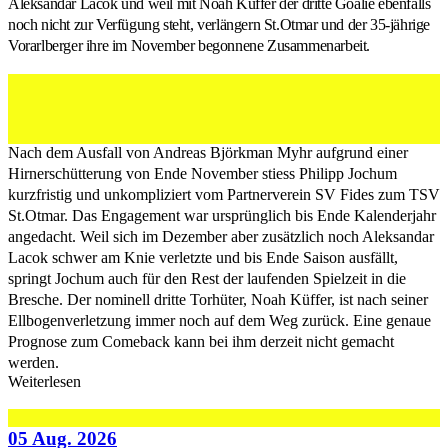
Aleksandar Lacok und weil mit Noah Küffer der dritte Goalie ebenfalls
noch nicht zur Verfügung steht, verlängern St.Otmar und der 35-jährige
Vorarlberger ihre im November begonnene Zusammenarbeit.
Philipp Jochum ballt die Faust für St.Otmar. (Bild:
Nikolai Lehmann/@handballhype_ch)
Nach dem Ausfall von Andreas Björkman Myhr aufgrund einer
Hirnerschütterung von Ende November stiess Philipp Jochum
kurzfristig und unkompliziert vom Partnerverein SV Fides zum TSV
St.Otmar. Das Engagement war ursprünglich bis Ende Kalenderjahr
angedacht. Weil sich im Dezember aber zusätzlich noch Aleksandar
Lacok schwer am Knie verletzte und bis Ende Saison ausfällt,
springt Jochum auch für den Rest der laufenden Spielzeit in die
Bresche. Der nominell dritte Torhüter, Noah Küffer, ist nach seiner
Ellbogenverletzung immer noch auf dem Weg zurück. Eine genaue
Prognose zum Comeback kann bei ihm derzeit nicht gemacht
werden.
Weiterlesen
05 Aug. 2026