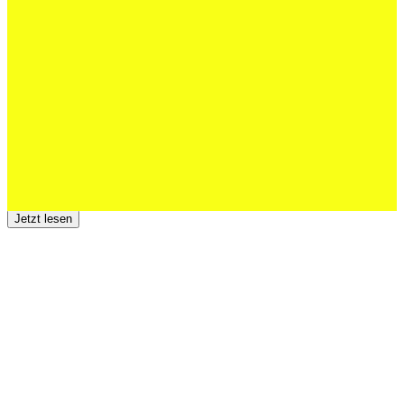
Schweizer U20 mit drei St.Otmar-
Junioren starke EM-Achte
Jetzt lesen
23 Juli 2026
Der TSV St.Otmar trauert um Hans Wey
Jetzt lesen