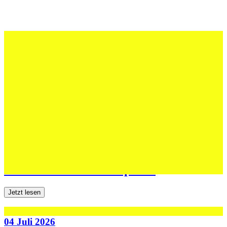
12 Juli 2026
Erfolgreiche Auftritte im Sand und im
dritten Testspiel
Jetzt lesen
06 Juli 2026
Jugend forscht: Remis und Niederlage in
den ersten beiden Testspielen
Jetzt lesen
04 Juli 2026