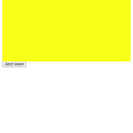
Junioren starke EM-Achte
Jetzt lesen
23 Juli 2026
Der TSV St.Otmar trauert um Hans Wey
Jetzt lesen