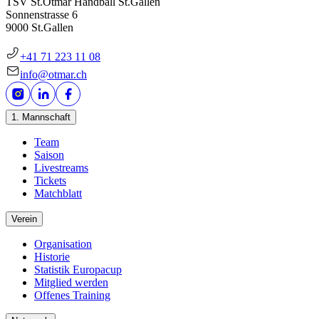
TSV St.Otmar Handball St.Gallen
Sonnenstrasse 6
9000 St.Gallen
+41 71 223 11 08
info@otmar.ch
1. Mannschaft
Team
Saison
Livestreams
Tickets
Matchblatt
Verein
Organisation
Historie
Statistik Europacup
Mitglied werden
Offenes Training