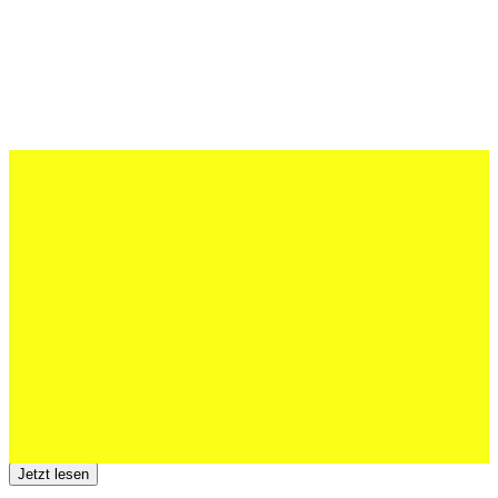
27 Juli 2026
Schweizer U20 mit drei St.Otmar-
Junioren starke EM-Achte
Jetzt lesen
23 Juli 2026
Der TSV St.Otmar trauert um Hans Wey
Jetzt lesen