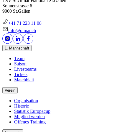
TSV St.Otmar Handball St.Gallen
Sonnenstrasse 6
9000 St.Gallen
+41 71 223 11 08
info@otmar.ch
1. Mannschaft
Team
Saison
Livestreams
Tickets
Matchblatt
Verein
Organisation
Historie
Statistik Europacup
Mitglied werden
Offenes Training