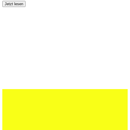
Jetzt lesen
27 Juli 2026
Schweizer U20 mit drei St.Otmar-
Junioren starke EM-Achte