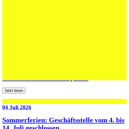
12 Juli 2026
Erfolgreiche Auftritte im Sand und im
dritten Testspiel
Jetzt lesen
06 Juli 2026
Jugend forscht: Remis und Niederlage in
den ersten beiden Testspielen
Jetzt lesen
04 Juli 2026
Sommerferien: Geschäftsstelle vom 4. bis
14. Juli geschlossen