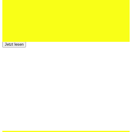
Jetzt lesen
23 Juli 2026
Der TSV St.Otmar trauert um Hans Wey
Jetzt lesen