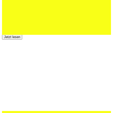
Jetzt lesen
23 Juli 2026
Der TSV St.Otmar trauert um Hans Wey
Jetzt lesen