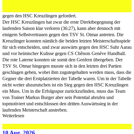
Der TSV St. Otmar ist am Samstag (18 Uhr, Egelsee) auswärts
gegen den HSC Kreuzlingen gefordert.
Der HSC Kreuzlingen hat zwar die erste Direktbegegnung der
laufenden Saison klar verloren (36:27), kann aber dennoch mit
einigem Selbstvertrauen gegen den TSV St. Otmar antreten. Die
Kreuzlinger konnten nämlich die beiden letzten Meisterschaftsspiele
für sich entscheiden, und zwar auswärts gegen den HSC Suhr Aarau
und vor heimischer Kulisse gegen CS Chênois Genève Handball.
Die rote Laterne konnten sie somit den Genfern übergeben. Der
TSV St. Otmar hingegen musste sich in den letzten drei Partien
geschlagen geben, wobei ihm zugutegehalten werden muss, dass die
Gegner die drei Erstplatzierten der Tabelle waren. Um in der Tabelle
nicht weiter abzurutschen ist ein Sieg gegen den HSC Kreuzlingen
ein Muss. Um in die Erfolgsspur zurückzufinden, muss das Team
von Trainer Markus Burger aber sein Potential abrufen und
topmotiviert und entschlossen den dritten Auswärtssieg in der
laufenden Meisterschaft anstreben.
Weiterlesen
10 Aug. 2026