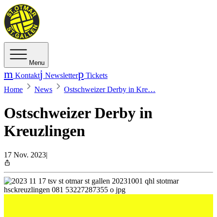
Menu
Kontakt
Newsletter
Tickets
Home
News
Ostschweizer Derby in Kre…
Ostschweizer Derby in
Kreuzlingen
17 Nov. 2023
|
Der TSV St. Otmar ist am Samstag (18 Uhr, Egelsee)
auswärts gegen den HSC Kreuzlingen gefordert.