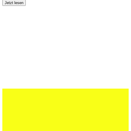
Jetzt lesen
27 Juli 2026
Schweizer U20 mit drei St.Otmar-
Junioren starke EM-Achte