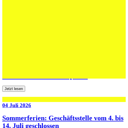
12 Juli 2026
Erfolgreiche Auftritte im Sand und im
dritten Testspiel
Jetzt lesen
06 Juli 2026
Jugend forscht: Remis und Niederlage in
den ersten beiden Testspielen
Jetzt lesen
04 Juli 2026
Sommerferien: Geschäftsstelle vom 4. bis
14. Juli geschlossen