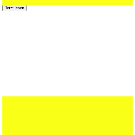
Jetzt lesen
12 Juli 2026
Erfolgreiche Auftritte im Sand und im
dritten Testspiel