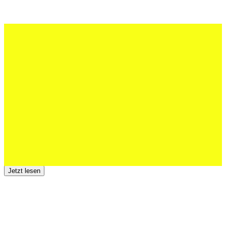
27 Juli 2026
Schweizer U20 mit drei St.Otmar-
Junioren starke EM-Achte
Jetzt lesen
23 Juli 2026
Der TSV St.Otmar trauert um Hans Wey
Jetzt lesen