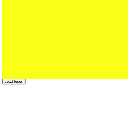
27 Juli 2026
Schweizer U20 mit drei St.Otmar-
Junioren starke EM-Achte
Jetzt lesen
23 Juli 2026
Der TSV St.Otmar trauert um Hans Wey
Jetzt lesen