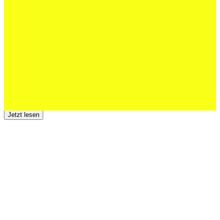
Schweizer U20 mit drei St.Otmar-
Junioren starke EM-Achte
Jetzt lesen
23 Juli 2026
Der TSV St.Otmar trauert um Hans Wey
Jetzt lesen