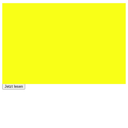
27 Juli 2026
Schweizer U20 mit drei St.Otmar-
Junioren starke EM-Achte
Jetzt lesen
23 Juli 2026
Der TSV St.Otmar trauert um Hans Wey
Jetzt lesen