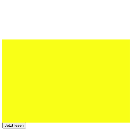
27 Juli 2026
Schweizer U20 mit drei St.Otmar-
Junioren starke EM-Achte
Jetzt lesen
23 Juli 2026
Der TSV St.Otmar trauert um Hans Wey
Jetzt lesen