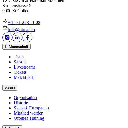
TSV St.Otmar Handball St.Gallen
Sonnenstrasse 6
9000 St.Gallen
+41 71 223 11 08
info@otmar.ch
1. Mannschaft
Team
Saison
Livestreams
Tickets
Matchblatt
Verein
Organisation
Historie
Statistik Europacup
Mitglied werden
Offenes Training