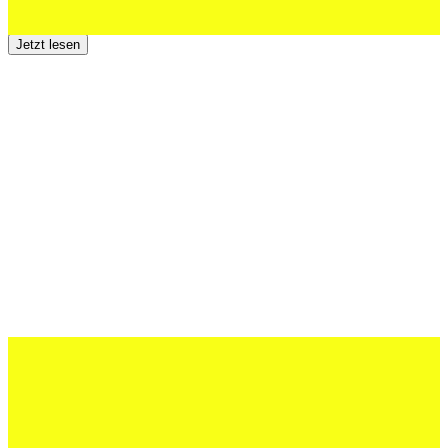
Jetzt lesen
12 Juli 2026
Erfolgreiche Auftritte im Sand und im
dritten Testspiel