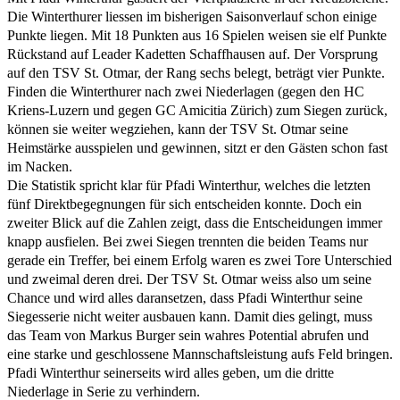
Die Winterthurer liessen im bisherigen Saisonverlauf schon einige
Punkte liegen. Mit 18 Punkten aus 16 Spielen weisen sie elf Punkte
Rückstand auf Leader Kadetten Schaffhausen auf. Der Vorsprung
auf den TSV St. Otmar, der Rang sechs belegt, beträgt vier Punkte.
Finden die Winterthurer nach zwei Niederlagen (gegen den HC
Kriens-Luzern und gegen GC Amicitia Zürich) zum Siegen zurück,
können sie weiter wegziehen, kann der TSV St. Otmar seine
Heimstärke ausspielen und gewinnen, sitzt er den Gästen schon fast
im Nacken.
Die Statistik spricht klar für Pfadi Winterthur, welches die letzten
fünf Direktbegegnungen für sich entscheiden konnte. Doch ein
zweiter Blick auf die Zahlen zeigt, dass die Entscheidungen immer
knapp ausfielen. Bei zwei Siegen trennten die beiden Teams nur
gerade ein Treffer, bei einem Erfolg waren es zwei Tore Unterschied
und zweimal deren drei. Der TSV St. Otmar weiss also um seine
Chance und wird alles daransetzen, dass Pfadi Winterthur seine
Siegesserie nicht weiter ausbauen kann. Damit dies gelingt, muss
das Team von Markus Burger sein wahres Potential abrufen und
eine starke und geschlossene Mannschaftsleistung aufs Feld bringen.
Pfadi Winterthur seinerseits wird alles geben, um die dritte
Niederlage in Serie zu verhindern.