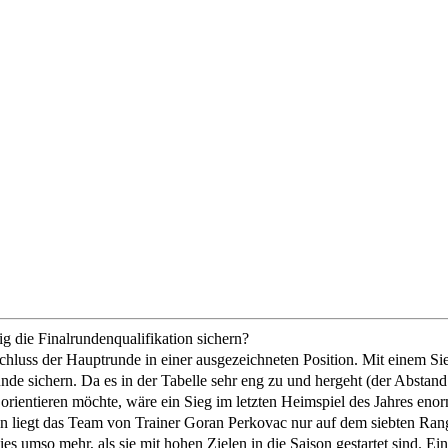
 die Finalrundenqualifikation sichern?
Schluss der Hauptrunde in einer ausgezeichneten Position. Mit einem 
runde sichern. Da es in der Tabelle sehr eng zu und hergeht (der Abstan
orientieren möchte, wäre ein Sieg im letzten Heimspiel des Jahres en
len liegt das Team von Trainer Goran Perkovac nur auf dem siebten Ran
 umso mehr, als sie mit hohen Zielen in die Saison gestartet sind. Ein