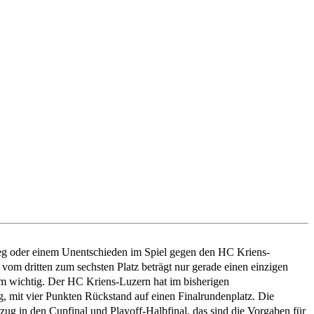
Sieg oder einem Unentschieden im Spiel gegen den HC Kriens-
d vom dritten zum sechsten Platz beträgt nur gerade einen einzigen
orm wichtig. Der HC Kriens-Luzern hat im bisherigen
g, mit vier Punkten Rückstand auf einen Finalrundenplatz. Die
zug in den Cupfinal und Playoff-Halbfinal, das sind die Vorgaben für