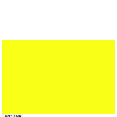
27 Juli 2026
Schweizer U20 mit drei St.Otmar-
Junioren starke EM-Achte
Jetzt lesen
23 Juli 2026
Der TSV St.Otmar trauert um Hans Wey
Jetzt lesen