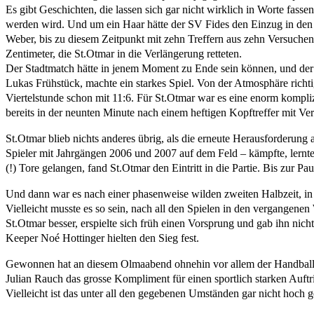
Es gibt Geschichten, die lassen sich gar nicht wirklich in Worte fas
werden wird. Und um ein Haar hätte der SV Fides den Einzug in den 
Weber, bis zu diesem Zeitpunkt mit zehn Treffern aus zehn Versuchen 
Zentimeter, die St.Otmar in die Verlängerung retteten.
Der Stadtmatch hätte in jenem Moment zu Ende sein können, und der S
Lukas Frühstück, machte ein starkes Spiel. Von der Atmosphäre richt
Viertelstunde schon mit 11:6. Für St.Otmar war es eine enorm kompl
bereits in der neunten Minute nach einem heftigen Kopftreffer mit Ver
St.Otmar blieb nichts anderes übrig, als die erneute Herausforderu
Spieler mit Jahrgängen 2006 und 2007 auf dem Feld – kämpfte, lernt
(!) Tore gelangen, fand St.Otmar den Eintritt in die Partie. Bis zur
Und dann war es nach einer phasenweise wilden zweiten Halbzeit, in 
Vielleicht musste es so sein, nach all den Spielen in den vergangene
St.Otmar besser, erspielte sich früh einen Vorsprung und gab ihn nic
Keeper Noé Hottinger hielten den Sieg fest.
Gewonnen hat an diesem Olmaabend ohnehin vor allem der Handball in
Julian Rauch das grosse Kompliment für einen sportlich starken Auftr
Vielleicht ist das unter all den gegebenen Umständen gar nicht hoch 