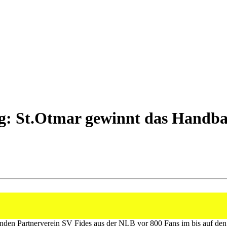
: St.Otmar gewinnt das Handbal
ielenden Partnerverein SV Fides aus der NLB vor 800 Fans im bis auf 
en Partnerverein SV Fides aus der NLB vor 800 Fans im bis auf den le