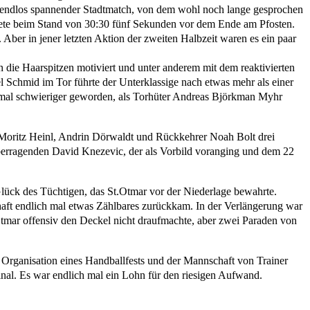
 und endlos spannender Stadtmatch, von dem wohl noch lange gesprochen
ndete beim Stand von 30:30 fünf Sekunden vor dem Ende am Pfosten.
Aber in jener letzten Aktion der zweiten Halbzeit waren es ein paar
 die Haarspitzen motiviert und unter anderem mit dem reaktivierten
 Schmid im Tor führte der Unterklassige nach etwas mehr als einer
inmal schwieriger geworden, als Torhüter Andreas Björkman Myhr
t Moritz Heinl, Andrin Dörwaldt und Rückkehrer Noah Bolt drei
überragenden David Knezevic, der als Vorbild voranging und dem 22
Glück des Tüchtigen, das St.Otmar vor der Niederlage bewahrte.
chaft endlich mal etwas Zählbares zurückkam. In der Verlängerung war
.Otmar offensiv den Deckel nicht draufmachte, aber zwei Paraden von
Organisation eines Handballfests und der Mannschaft von Trainer
final. Es war endlich mal ein Lohn für den riesigen Aufwand.