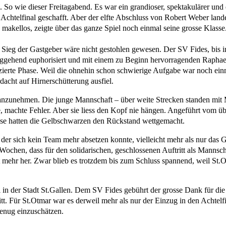
sen. So wie dieser Freitagabend. Es war ein grandioser, spektakulärer
Achtelfinal geschafft. Aber der elfte Abschluss von Robert Weber la
makellos, zeigte über das ganze Spiel noch einmal seine grosse Klasse. 
ieg der Gastgeber wäre nicht gestohlen gewesen. Der SV Fides, bis in
iggehend euphorisiert und mit einem zu Beginn hervorragenden Raphael
izierte Phase. Weil die ohnehin schon schwierige Aufgabe war noch e
dacht auf Hirnerschütterung ausfiel.
ng anzunehmen. Die junge Mannschaft – über weite Strecken standen mi
e, machte Fehler. Aber sie liess den Kopf nie hängen. Angeführt vom 
 Pause hatten die Gelbschwarzen den Rückstand wettgemacht.
der sich kein Team mehr absetzen konnte, vielleicht mehr als nur das 
n Wochen, dass für den solidarischen, geschlossenen Auftritt als Manns
ht mehr her. Zwar blieb es trotzdem bis zum Schluss spannend, weil St
 der Stadt St.Gallen. Dem SV Fides gebührt der grosse Dank für die 
itt. Für St.Otmar war es derweil mehr als nur der Einzug in den Achtel
genug einzuschätzen.