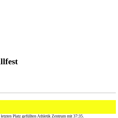
lfest
den letzten Platz gefüllten Athletik Zentrum mit 37:35.
tzten Platz gefüllten Athletik Zentrum mit 37:35.