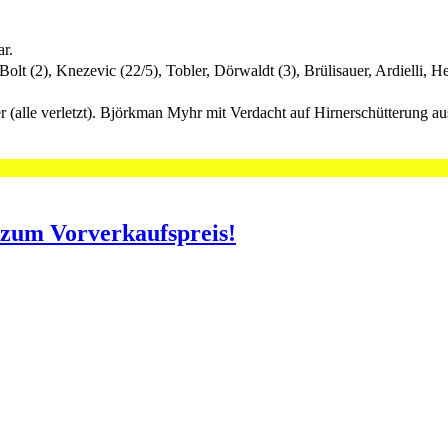
r.
t (2), Knezevic (22/5), Tobler, Dörwaldt (3), Brülisauer, Ardielli, Hei
(alle verletzt). Björkman Myhr mit Verdacht auf Hirnerschütterung aus
o zum Vorverkaufspreis!