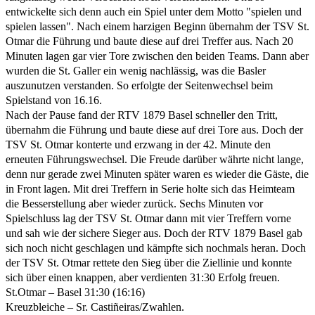
entwickelte sich denn auch ein Spiel unter dem Motto "spielen und
spielen lassen". Nach einem harzigen Beginn übernahm der TSV St.
Otmar die Führung und baute diese auf drei Treffer aus. Nach 20
Minuten lagen gar vier Tore zwischen den beiden Teams. Dann aber
wurden die St. Galler ein wenig nachlässig, was die Basler
auszunutzen verstanden. So erfolgte der Seitenwechsel beim
Spielstand von 16.16.
Nach der Pause fand der RTV 1879 Basel schneller den Tritt,
übernahm die Führung und baute diese auf drei Tore aus. Doch der
TSV St. Otmar konterte und erzwang in der 42. Minute den
erneuten Führungswechsel. Die Freude darüber währte nicht lange,
denn nur gerade zwei Minuten später waren es wieder die Gäste, die
in Front lagen. Mit drei Treffern in Serie holte sich das Heimteam
die Besserstellung aber wieder zurück. Sechs Minuten vor
Spielschluss lag der TSV St. Otmar dann mit vier Treffern vorne
und sah wie der sichere Sieger aus. Doch der RTV 1879 Basel gab
sich noch nicht geschlagen und kämpfte sich nochmals heran. Doch
der TSV St. Otmar rettete den Sieg über die Ziellinie und konnte
sich über einen knappen, aber verdienten 31:30 Erfolg freuen.
St.Otmar – Basel 31:30 (16:16)
Kreuzbleiche – Sr. Castiñeiras/Zwahlen.