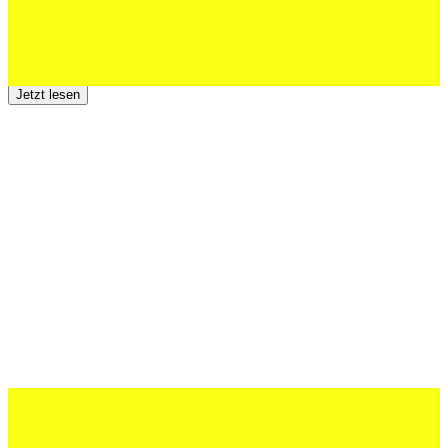
23 Juli 2026
Der TSV St.Otmar trauert um Hans Wey
Jetzt lesen
12 Juli 2026