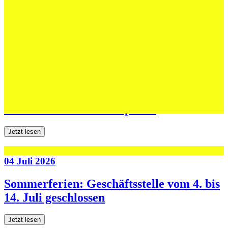
Erfolgreiche Auftritte im Sand und im
dritten Testspiel
Jetzt lesen
06 Juli 2026
Jugend forscht: Remis und Niederlage in
den ersten beiden Testspielen
Jetzt lesen
04 Juli 2026
Sommerferien: Geschäftsstelle vom 4. bis
14. Juli geschlossen
Jetzt lesen