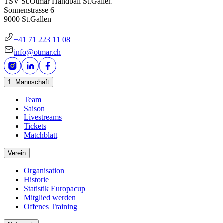
TSV St.Otmar Handball St.Gallen
Sonnenstrasse 6
9000 St.Gallen
+41 71 223 11 08
info@otmar.ch
1. Mannschaft
Team
Saison
Livestreams
Tickets
Matchblatt
Verein
Organisation
Historie
Statistik Europacup
Mitglied werden
Offenes Training