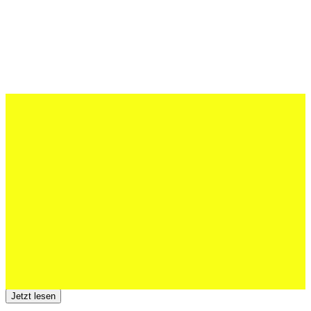
27 Juli 2026
Schweizer U20 mit drei St.Otmar-
Junioren starke EM-Achte
Jetzt lesen
23 Juli 2026
Der TSV St.Otmar trauert um Hans Wey
Jetzt lesen