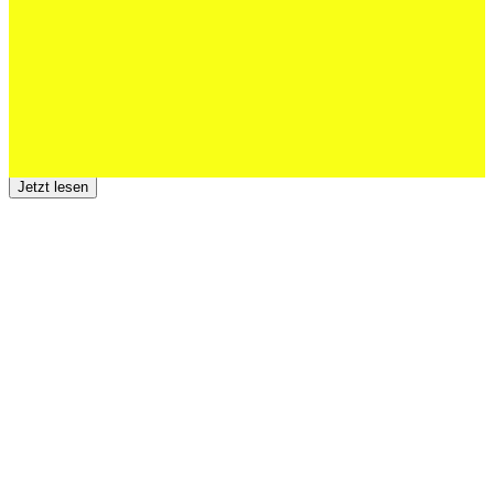
Jetzt lesen
23 Juli 2026
Der TSV St.Otmar trauert um Hans Wey
Jetzt lesen