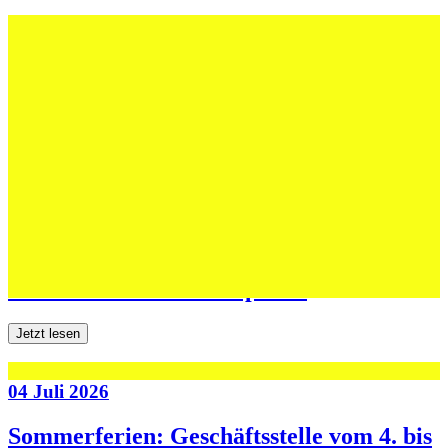
12 Juli 2026
Erfolgreiche Auftritte im Sand und im
dritten Testspiel
Jetzt lesen
06 Juli 2026
Jugend forscht: Remis und Niederlage in
den ersten beiden Testspielen
Jetzt lesen
04 Juli 2026
Sommerferien: Geschäftsstelle vom 4. bis