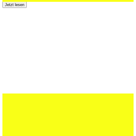
Jetzt lesen
12 Juli 2026
Erfolgreiche Auftritte im Sand und im
dritten Testspiel