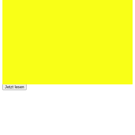
27 Juli 2026
Schweizer U20 mit drei St.Otmar-
Junioren starke EM-Achte
Jetzt lesen
23 Juli 2026
Der TSV St.Otmar trauert um Hans Wey
Jetzt lesen