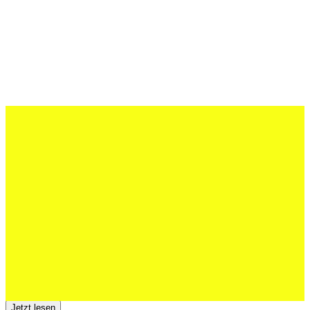
27 Juli 2026
Schweizer U20 mit drei St.Otmar-
Junioren starke EM-Achte
Jetzt lesen
23 Juli 2026
Der TSV St.Otmar trauert um Hans Wey
Jetzt lesen