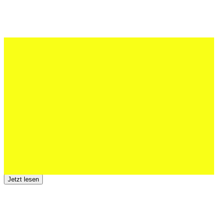
27 Juli 2026
Schweizer U20 mit drei St.Otmar-
Junioren starke EM-Achte
Jetzt lesen
23 Juli 2026
Der TSV St.Otmar trauert um Hans Wey
Jetzt lesen