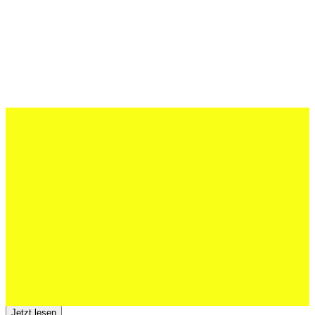
27 Juli 2026
Schweizer U20 mit drei St.Otmar-
Junioren starke EM-Achte
Jetzt lesen
23 Juli 2026
Der TSV St.Otmar trauert um Hans Wey
Jetzt lesen