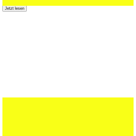
Jetzt lesen
12 Juli 2026
Erfolgreiche Auftritte im Sand und im
dritten Testspiel