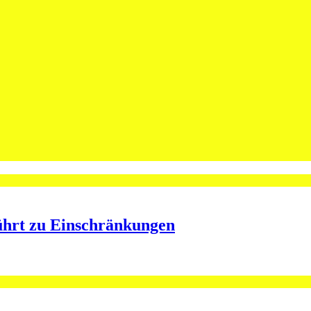
leibt Spieler bei St.Otmar
ining bei St.Otmar
ührt zu Einschränkungen