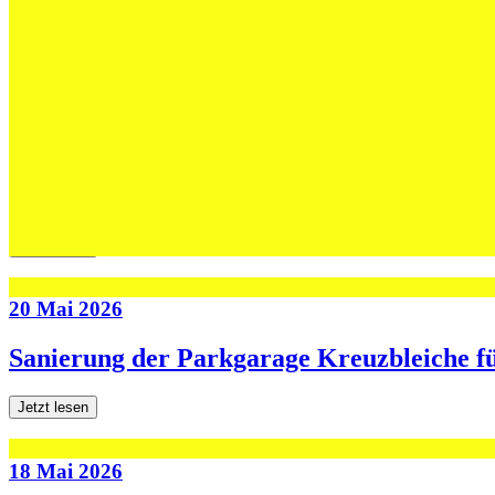
Max Höning wird Trainer bei Fides – und b
Jetzt lesen
30 Mai 2026
Die U13-Schweizer Meister zu Gast im Tra
Jetzt lesen
20 Mai 2026
Sanierung der Parkgarage Kreuzbleiche f
Jetzt lesen
18 Mai 2026