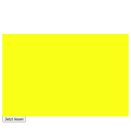
27 Juli 2026
Schweizer U20 mit drei St.Otmar-
Junioren starke EM-Achte
Jetzt lesen
23 Juli 2026
Der TSV St.Otmar trauert um Hans Wey
Jetzt lesen