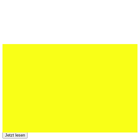
27 Juli 2026
Schweizer U20 mit drei St.Otmar-
Junioren starke EM-Achte
Jetzt lesen
23 Juli 2026
Der TSV St.Otmar trauert um Hans Wey
Jetzt lesen