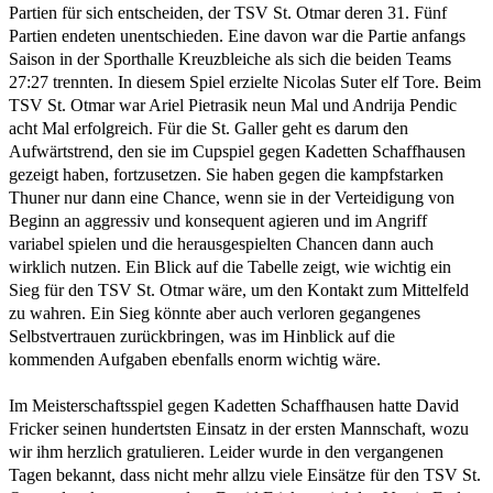
Partien für sich entscheiden, der TSV St. Otmar deren 31. Fünf
Partien endeten unentschieden. Eine davon war die Partie anfangs
Saison in der Sporthalle Kreuzbleiche als sich die beiden Teams
27:27 trennten. In diesem Spiel erzielte Nicolas Suter elf Tore. Beim
TSV St. Otmar war Ariel Pietrasik neun Mal und Andrija Pendic
acht Mal erfolgreich. Für die St. Galler geht es darum den
Aufwärtstrend, den sie im Cupspiel gegen Kadetten Schaffhausen
gezeigt haben, fortzusetzen. Sie haben gegen die kampfstarken
Thuner nur dann eine Chance, wenn sie in der Verteidigung von
Beginn an aggressiv und konsequent agieren und im Angriff
variabel spielen und die herausgespielten Chancen dann auch
wirklich nutzen. Ein Blick auf die Tabelle zeigt, wie wichtig ein
Sieg für den TSV St. Otmar wäre, um den Kontakt zum Mittelfeld
zu wahren. Ein Sieg könnte aber auch verloren gegangenes
Selbstvertrauen zurückbringen, was im Hinblick auf die
kommenden Aufgaben ebenfalls enorm wichtig wäre.
Im Meisterschaftsspiel gegen Kadetten Schaffhausen hatte David
Fricker seinen hundertsten Einsatz in der ersten Mannschaft, wozu
wir ihm herzlich gratulieren. Leider wurde in den vergangenen
Tagen bekannt, dass nicht mehr allzu viele Einsätze für den TSV St.