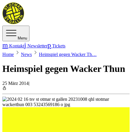
Menu
Kontakt
Newsletter
Tickets
Home
News
Heimspiel gegen Wacker Th…
Heimspiel gegen Wacker Thun
25 März 2014
|
Erneut ein Vierpunktespiel im Kampf um einen
Playoff-Platz.
Kann der TSV St. Otmar den Heimvorteil nutzen?