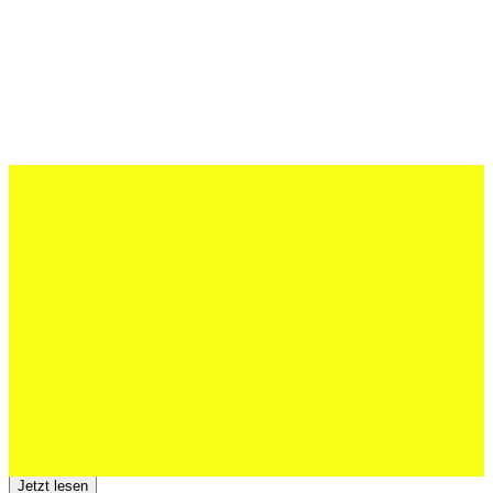
27 Juli 2026
Schweizer U20 mit drei St.Otmar-
Junioren starke EM-Achte
Jetzt lesen
23 Juli 2026
Der TSV St.Otmar trauert um Hans Wey
Jetzt lesen