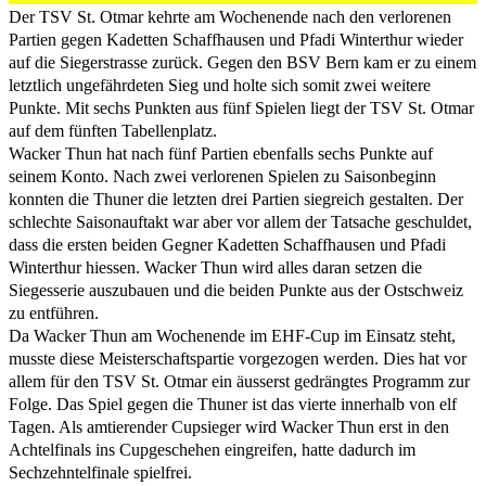
Der TSV St. Otmar kehrte am Wochenende nach den verlorenen
Partien gegen Kadetten Schaffhausen und Pfadi Winterthur wieder
auf die Siegerstrasse zurück. Gegen den BSV Bern kam er zu einem
letztlich ungefährdeten Sieg und holte sich somit zwei weitere
Punkte. Mit sechs Punkten aus fünf Spielen liegt der TSV St. Otmar
auf dem fünften Tabellenplatz.
Wacker Thun hat nach fünf Partien ebenfalls sechs Punkte auf
seinem Konto. Nach zwei verlorenen Spielen zu Saisonbeginn
konnten die Thuner die letzten drei Partien siegreich gestalten. Der
schlechte Saisonauftakt war aber vor allem der Tatsache geschuldet,
dass die ersten beiden Gegner Kadetten Schaffhausen und Pfadi
Winterthur hiessen. Wacker Thun wird alles daran setzen die
Siegesserie auszubauen und die beiden Punkte aus der Ostschweiz
zu entführen.
Da Wacker Thun am Wochenende im EHF-Cup im Einsatz steht,
musste diese Meisterschaftspartie vorgezogen werden. Dies hat vor
allem für den TSV St. Otmar ein äusserst gedrängtes Programm zur
Folge. Das Spiel gegen die Thuner ist das vierte innerhalb von elf
Tagen. Als amtierender Cupsieger wird Wacker Thun erst in den
Achtelfinals ins Cupgeschehen eingreifen, hatte dadurch im
Sechzehntelfinale spielfrei.