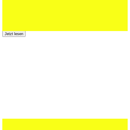
23 Juli 2026
Der TSV St.Otmar trauert um Hans Wey
Jetzt lesen
12 Juli 2026