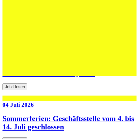
Erfolgreiche Auftritte im Sand und im
dritten Testspiel
Jetzt lesen
06 Juli 2026
Jugend forscht: Remis und Niederlage in
den ersten beiden Testspielen
Jetzt lesen
04 Juli 2026
Sommerferien: Geschäftsstelle vom 4. bis
14. Juli geschlossen