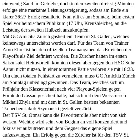
ein wenig Sand im Getriebe, doch in den zweiten dreissig Minuten
erfolgte eine markante Leistungssteigerung, sodass am Ende ein
klarer 36:27 Erfolg resultierte. Nun gilt es am Sonntag, beim ersten
Spiel vor heimischem Publikum (17 Uhr, Kreuzbleiche), an die
Leistung der zweiten Halbzeit anzuknüpfen.
Mit GC Amicitia Zürich gastiert ein Team in St. Gallen, welches
keineswegs unterschätzt werden darf. Für das Team von Trainer
Arno Ehret ist bei den offiziellen Teamangaben das Erreichen der
Playoffs als Ziel definiert worden. Die Zürcher hatten im ersten
Saisonspiel Heimvorteil, konnten diesen aber gegen den HSC Suhr
Aarau nicht nutzen. In einer torarmen Partie verloren sie mit 18:23.
Um einen totalen Fehlstart zu vermeiden, muss GC Amicitia Zürich
am Sonntag unbedingt gewinnen. Das Team, welches sich im
Frühjahr den Klassenerhalt nach vier Playout-Spielen gegen
Fortitudo Gossau gesichert hatte, hat sich mit dem Weissrussen
Mikhail Zhyla und mit dem in St. Gallen bestens bekannten
Tschechen Jakub Szymanski gezielt verstärkt.
Der TSV St. Otmar kann die Favoritenrolle aber nicht von sich
weisen. Wichtig wird sein, von Beginn an voll konzentriert und
fokussiert aufzutreten und dem Gegner das eigene Spiel
aufzuzwingen. Ein Erfolg gegen die Zürcher ist für den TSV St.