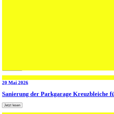
02 Juni 2026
Max Höning wird Trainer bei Fides – und b
Jetzt lesen
30 Mai 2026
Die U13-Schweizer Meister zu Gast im Tra
Jetzt lesen
20 Mai 2026
Sanierung der Parkgarage Kreuzbleiche f
Jetzt lesen