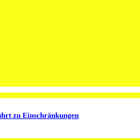
leibt Spieler bei St.Otmar
ining bei St.Otmar
ührt zu Einschränkungen