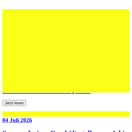
12 Juli 2026
Erfolgreiche Auftritte im Sand und im
dritten Testspiel
Jetzt lesen
06 Juli 2026
Jugend forscht: Remis und Niederlage in
den ersten beiden Testspielen
Jetzt lesen
04 Juli 2026