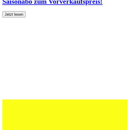
Saisonabo zum Vorverkaufspreis!
Jetzt lesen
27 Juli 2026
Schweizer U20 mit drei St.Otmar-
Junioren starke EM-Achte