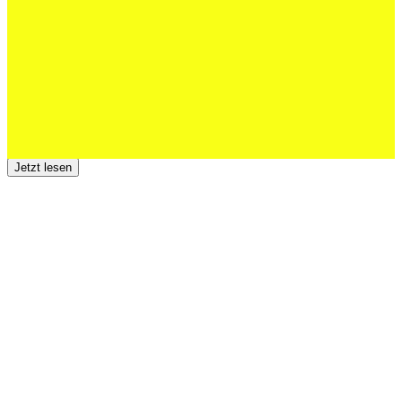
Jetzt lesen
23 Juli 2026
Der TSV St.Otmar trauert um Hans Wey
Jetzt lesen