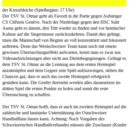
Am Sonntag, 12.9.2021, gastiert der Westschweizer Aufsteiger in
der Kreuzbleiche (Spielbeginn: 17 Uhr)
Der TSV St. Otmar geht als Favorit in die Partie gegen Aufsteiger
CS Chênois Genève. Nach der Niederlage gegen den HSC Suhr
Aarau geht es darum, den Tritt wieder zu finden und vor heimischer
Kulisse auf die Siegerstrasse zurückzukehren. Damit dies gelingt,
muss die Mannschaft von Beginn an voll konzentriert und fokussiert
auftreten. Denn das Westschweizer Team kann noch mit einem
gewissen Überraschungseffekt aufwarten, kennt man es zwar aus
Videoaufzeichnungen aber nicht aus Direktbegegnungen. Gelingt es
dem TSV St. Otmar an die Leistung aus dem ersten Heimspiel
anzuknüpfen und dem Gegner sein Spiel aufzuzwingen, stehen die
Chancen gut, dass er auch das zweite Heimspiel erfolgreich
gestalten kann. Die Genfer ihrerseits werden alles daransetzen im
dritten Spiel die ersten Punkte zu holen und somit die erste
Überraschung zu schaffen.
Der TSV St. Otmar hofft, dass er auch im zweiten Heimspiel auf die
zahlreiche und lautstarke Unterstützung der Ostschweizer
Handballfans bauen kann. Achtung: Nach Vorgaben des
Schweizerischen Handballverbandes müssen alle Zuschauer (Kinder