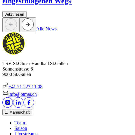
eingeschlagenen Weg»
Jetzt lesen
Alle News
TSV St.Otmar Handball St.Gallen
Sonnenstrasse 6
9000 St.Gallen
+41 71 223 11 08
info@otmar.ch
1. Mannschaft
Team
Saison
Livestreams