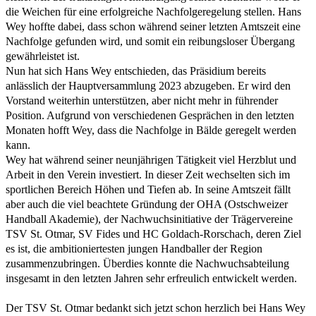
die Weichen für eine erfolgreiche Nachfolgeregelung stellen. Hans
Wey hoffte dabei, dass schon während seiner letzten Amtszeit eine
Nachfolge gefunden wird, und somit ein reibungsloser Übergang
gewährleistet ist.
Nun hat sich Hans Wey entschieden, das Präsidium bereits
anlässlich der Hauptversammlung 2023 abzugeben. Er wird den
Vorstand weiterhin unterstützen, aber nicht mehr in führender
Position. Aufgrund von verschiedenen Gesprächen in den letzten
Monaten hofft Wey, dass die Nachfolge in Bälde geregelt werden
kann.
Wey hat während seiner neunjährigen Tätigkeit viel Herzblut und
Arbeit in den Verein investiert. In dieser Zeit wechselten sich im
sportlichen Bereich Höhen und Tiefen ab. In seine Amtszeit fällt
aber auch die viel beachtete Gründung der OHA (Ostschweizer
Handball Akademie), der Nachwuchsinitiative der Trägervereine
TSV St. Otmar, SV Fides und HC Goldach-Rorschach, deren Ziel
es ist, die ambitioniertesten jungen Handballer der Region
zusammenzubringen. Überdies konnte die Nachwuchsabteilung
insgesamt in den letzten Jahren sehr erfreulich entwickelt werden.
Der TSV St. Otmar bedankt sich jetzt schon herzlich bei Hans Wey