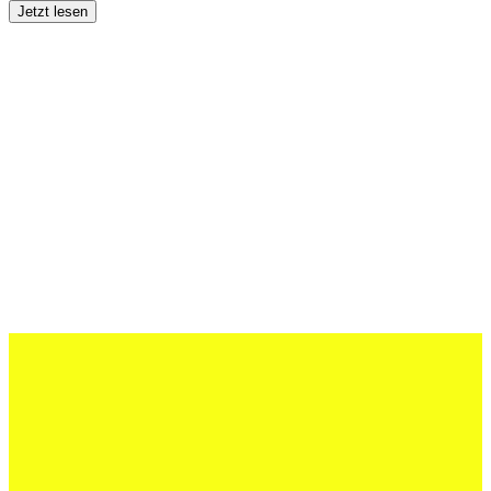
Jetzt lesen
27 Juli 2026
Schweizer U20 mit drei St.Otmar-
Junioren starke EM-Achte