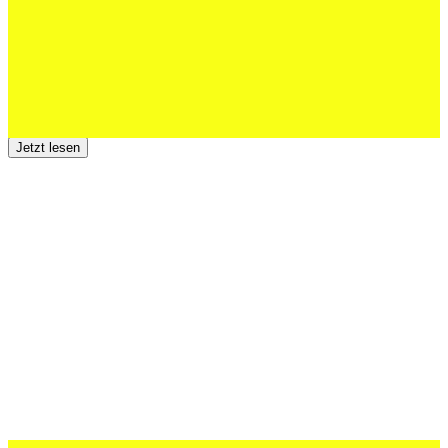
Jetzt lesen
23 Juli 2026
Der TSV St.Otmar trauert um Hans Wey
Jetzt lesen