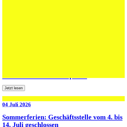
12 Juli 2026
Erfolgreiche Auftritte im Sand und im
dritten Testspiel
Jetzt lesen
06 Juli 2026
Jugend forscht: Remis und Niederlage in
den ersten beiden Testspielen
Jetzt lesen
04 Juli 2026
Sommerferien: Geschäftsstelle vom 4. bis
14. Juli geschlossen