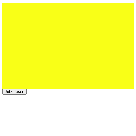
27 Juli 2026
Schweizer U20 mit drei St.Otmar-
Junioren starke EM-Achte
Jetzt lesen
23 Juli 2026
Der TSV St.Otmar trauert um Hans Wey
Jetzt lesen