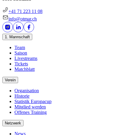
+41 71 223 11 08
info@otmar.ch
1. Mannschaft
Team
Saison
Livestreams
Tickets
Matchblatt
Verein
Organisation
Historie
Statistik Europacup
Mitglied werden
Offenes Training
Netzwerk
News