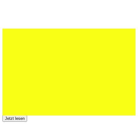
27 Juli 2026
Schweizer U20 mit drei St.Otmar-
Junioren starke EM-Achte
Jetzt lesen
23 Juli 2026
Der TSV St.Otmar trauert um Hans Wey
Jetzt lesen