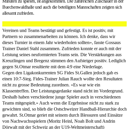
Minuten zu spielen, ist angekommen. Die zahlreichen Zuschauer in der
Buechenwaldhalle und auch die beteiligten Mannschaften zeigten sich
allesamt zufrieden.
«Das Turnier hat die freundschaftlichen Verhältnisse unter den
Vereinen und Teams bestätigt und gefestigt. Es ist positiv, mit
Partnern so zusammenarbeiten zu können. Ich denke, dass wir
dieses Turnier in einem Jahr wiederholen sollten», fasste Gossaus
Trainer Daniel Stahl zusammen. Zufrieden konnte er auch mit der
Leistung seines neuformierten Teams sein. Die Verstärkungen aus
Kreuzlingen und Bregenz stimmen den Aufsteiger positiv. Lediglich
gegen St.Otmar resultierte mit dem 4:9 eine Niederlage.
Gegen den Ligakonkurrenten SG Fides St.Gallen jedoch gab es
einen 10:7-Sieg. Fides-Trainer Julian Rauch wollte den Resultaten
nicht zu grosse Bedeutung zuordnen. «Es war wie ein
Klassentreffen. Der Leistungsgedanke stand nicht im Vordergrund.
Deshalb haben verschiedene junge Spieler auch in verschiedenen
Teams mitgespielt.» Auch wenn die Ergebnisse nicht zu stark zu
gewichten sind, so blieb die Ostschweizer Handball-Hierarchie doch
gewahrt. St.Otmar geriet mit seinem durch Blessuren und Einsätze
von Nachwuchsspielern (Moritz Heinl, Noah Bolt und Andrin
Dörwalt mit der Schweiz an der U19-Weltmeisterschaft)