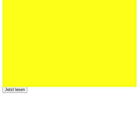
27 Juli 2026
Schweizer U20 mit drei St.Otmar-
Junioren starke EM-Achte
Jetzt lesen
23 Juli 2026
Der TSV St.Otmar trauert um Hans Wey
Jetzt lesen