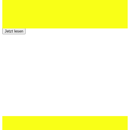
23 Juli 2026
Der TSV St.Otmar trauert um Hans Wey
Jetzt lesen
12 Juli 2026