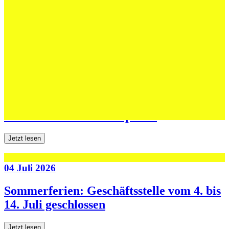
Erfolgreiche Auftritte im Sand und im
dritten Testspiel
Jetzt lesen
06 Juli 2026
Jugend forscht: Remis und Niederlage in
den ersten beiden Testspielen
Jetzt lesen
04 Juli 2026
Sommerferien: Geschäftsstelle vom 4. bis
14. Juli geschlossen
Jetzt lesen