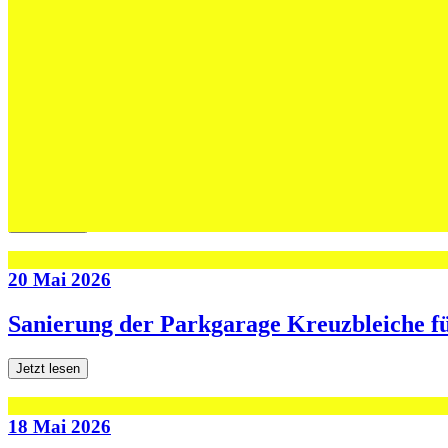
Max Höning wird Trainer bei Fides – und b
Jetzt lesen
30 Mai 2026
Die U13-Schweizer Meister zu Gast im Tra
Jetzt lesen
20 Mai 2026
Sanierung der Parkgarage Kreuzbleiche f
Jetzt lesen
18 Mai 2026