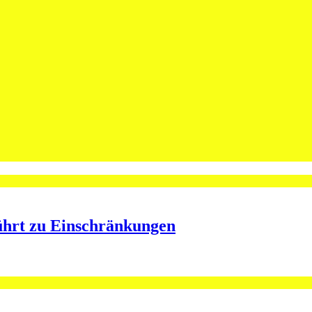
leibt Spieler bei St.Otmar
ining bei St.Otmar
ührt zu Einschränkungen