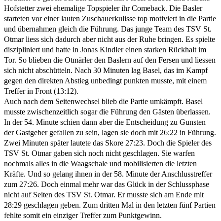
Hofstetter zwei ehemalige Topspieler ihr Comeback. Die Basler
starteten vor einer lauten Zuschauerkulisse top motiviert in die Partie
und übernahmen gleich die Führung. Das junge Team des TSV St.
Otmar liess sich dadurch aber nicht aus der Ruhe bringen. Es spielte
diszipliniert und hatte in Jonas Kindler einen starken Rückhalt im
Tor. So blieben die Otmärler den Baslern auf den Fersen und liessen
sich nicht abschütteln. Nach 30 Minuten lag Basel, das im Kampf
gegen den direkten Abstieg unbedingt punkten musste, mit einem
Treffer in Front (13:12).
Auch nach dem Seitenwechsel blieb die Partie umkämpft. Basel
musste zwischenzeitlich sogar die Führung den Gästen überlassen.
In der 54. Minute schien dann aber die Entscheidung zu Gunsten
der Gastgeber gefallen zu sein, lagen sie doch mit 26:22 in Führung.
Zwei Minuten später lautete das Skore 27:23. Doch die Spieler des
TSV St. Otmar gaben sich noch nicht geschlagen. Sie warfen
nochmals alles in die Waagschale und mobilisierten die letzten
Kräfte. Und so gelang ihnen in der 58. Minute der Anschlusstreffer
zum 27:26. Doch einmal mehr war das Glück in der Schlussphase
nicht auf Seiten des TSV St. Otmar. Er musste sich am Ende mit
28:29 geschlagen geben. Zum dritten Mal in den letzten fünf Partien
fehlte somit ein einziger Treffer zum Punktgewinn.