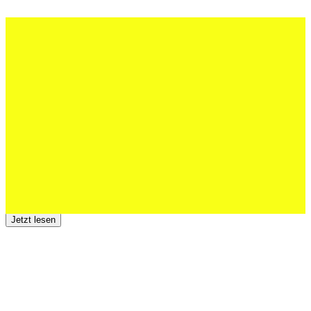
27 Juli 2026
Schweizer U20 mit drei St.Otmar-
Junioren starke EM-Achte
Jetzt lesen
23 Juli 2026
Der TSV St.Otmar trauert um Hans Wey
Jetzt lesen