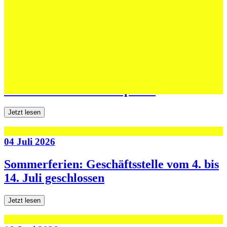
dritten Testspiel
Jetzt lesen
06 Juli 2026
Jugend forscht: Remis und Niederlage in
den ersten beiden Testspielen
Jetzt lesen
04 Juli 2026
Sommerferien: Geschäftsstelle vom 4. bis
14. Juli geschlossen
Jetzt lesen