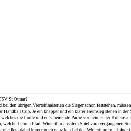
r TSV St Otmar?
bei den übrigen Viertelfinalserien die Sieger schon feststehen, müssen d
ar Handball Cup. Je ein knapper und ein klarer Heimsieg stehen in de
, welches die fünfte und entscheidende Partie vor heimischer Kulisse a
sein, welche Lehren Pfadi Winterthur aus dem Spiel vom vergangenen So
rolle liegt dabei immer noch ganz klar bei den Winterthurern. Trainer 