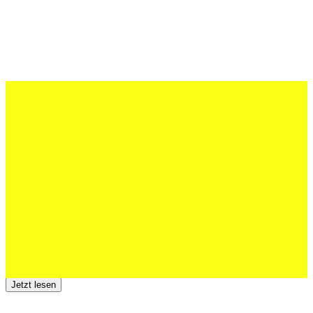
27 Juli 2026
Schweizer U20 mit drei St.Otmar-
Junioren starke EM-Achte
Jetzt lesen
23 Juli 2026
Der TSV St.Otmar trauert um Hans Wey
Jetzt lesen