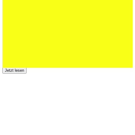
Schweizer U20 mit drei St.Otmar-
Junioren starke EM-Achte
Jetzt lesen
23 Juli 2026
Der TSV St.Otmar trauert um Hans Wey
Jetzt lesen