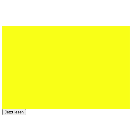
27 Juli 2026
Schweizer U20 mit drei St.Otmar-
Junioren starke EM-Achte
Jetzt lesen
23 Juli 2026
Der TSV St.Otmar trauert um Hans Wey
Jetzt lesen