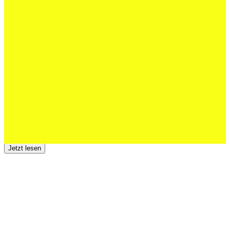
27 Juli 2026
Schweizer U20 mit drei St.Otmar-
Junioren starke EM-Achte
Jetzt lesen
23 Juli 2026
Der TSV St.Otmar trauert um Hans Wey
Jetzt lesen