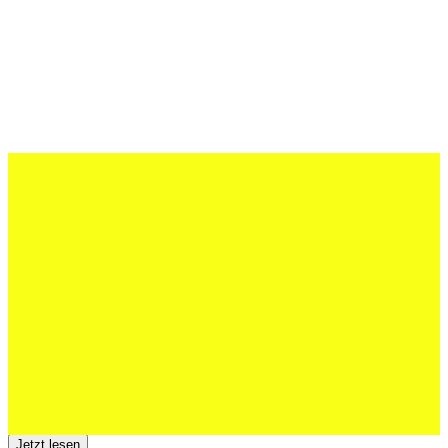
27 Juli 2026
Schweizer U20 mit drei St.Otmar-
Junioren starke EM-Achte
Jetzt lesen
23 Juli 2026
Der TSV St.Otmar trauert um Hans Wey
Jetzt lesen