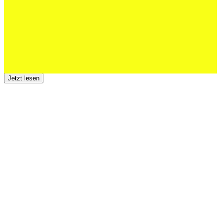
Jetzt lesen
23 Juli 2026
Der TSV St.Otmar trauert um Hans Wey
Jetzt lesen