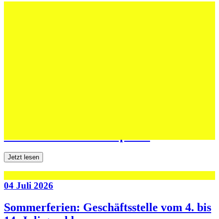
12 Juli 2026
Erfolgreiche Auftritte im Sand und im
dritten Testspiel
Jetzt lesen
06 Juli 2026
Jugend forscht: Remis und Niederlage in
den ersten beiden Testspielen
Jetzt lesen
04 Juli 2026
Sommerferien: Geschäftsstelle vom 4. bis