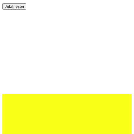
Jetzt lesen
27 Juli 2026
Schweizer U20 mit drei St.Otmar-
Junioren starke EM-Achte