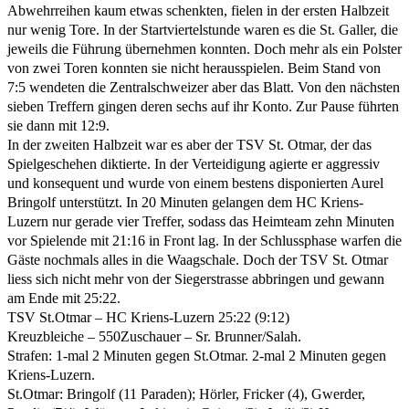
Abwehrreihen kaum etwas schenkten, fielen in der ersten Halbzeit
nur wenig Tore. In der Startviertelstunde waren es die St. Galler, die
jeweils die Führung übernehmen konnten. Doch mehr als ein Polster
von zwei Toren konnten sie nicht herausspielen. Beim Stand von
7:5 wendeten die Zentralschweizer aber das Blatt. Von den nächsten
sieben Treffern gingen deren sechs auf ihr Konto. Zur Pause führten
sie dann mit 12:9.
In der zweiten Halbzeit war es aber der TSV St. Otmar, der das
Spielgeschehen diktierte. In der Verteidigung agierte er aggressiv
und konsequent und wurde von einem bestens disponierten Aurel
Bringolf unterstützt. In 20 Minuten gelangen dem HC Kriens-
Luzern nur gerade vier Treffer, sodass das Heimteam zehn Minuten
vor Spielende mit 21:16 in Front lag. In der Schlussphase warfen die
Gäste nochmals alles in die Waagschale. Doch der TSV St. Otmar
liess sich nicht mehr von der Siegerstrasse abbringen und gewann
am Ende mit 25:22.
TSV St.Otmar – HC Kriens-Luzern 25:22 (9:12)
Kreuzbleiche – 550Zuschauer – Sr. Brunner/Salah.
Strafen: 1-mal 2 Minuten gegen St.Otmar. 2-mal 2 Minuten gegen
Kriens-Luzern.
St.Otmar: Bringolf (11 Paraden); Hörler, Fricker (4), Gwerder,