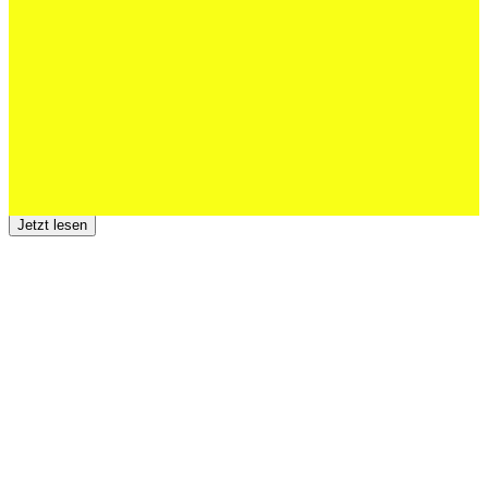
Junioren starke EM-Achte
Jetzt lesen
23 Juli 2026
Der TSV St.Otmar trauert um Hans Wey
Jetzt lesen