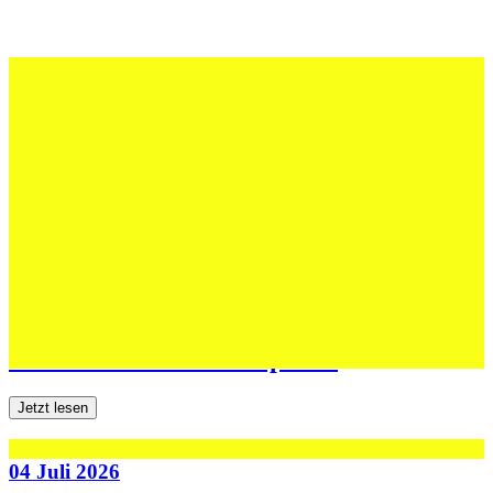
12 Juli 2026
Erfolgreiche Auftritte im Sand und im
dritten Testspiel
Jetzt lesen
06 Juli 2026
Jugend forscht: Remis und Niederlage in
den ersten beiden Testspielen
Jetzt lesen
04 Juli 2026